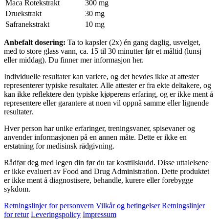
Maca Rotekstrakt
300 mg
Druekstrakt
30 mg
Safranekstrakt
10 mg
Anbefalt dosering:
Ta to kapsler (2x) én gang daglig, usvelget,
med to store glass vann, ca. 15 til 30 minutter før et måltid (lunsj
eller middag). Du finner mer informasjon her.
Individuelle resultater kan variere, og det hevdes ikke at attester
representerer typiske resultater. Alle attester er fra ekte deltakere, og
kan ikke reflektere den typiske kjøperens erfaring, og er ikke ment å
representere eller garantere at noen vil oppnå samme eller lignende
resultater.
Hver person har unike erfaringer, treningsvaner, spisevaner og
anvender informasjonen på en annen måte. Dette er ikke en
erstatning for medisinsk rådgivning.
Rådfør deg med legen din før du tar kosttilskudd. Disse uttalelsene
er ikke evaluert av Food and Drug Administration. Dette produktet
er ikke ment å diagnostisere, behandle, kurere eller forebygge
sykdom.
Retningslinjer for personvern
Vilkår og betingelser
Retningslinjer
for retur
Leveringspolicy
Impressum