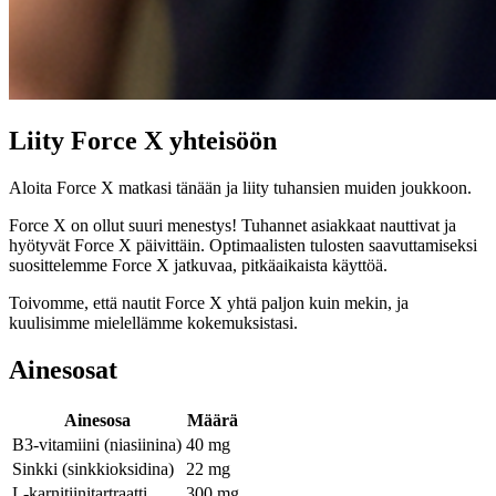
Liity Force X yhteisöön
Aloita Force X matkasi tänään ja liity tuhansien muiden joukkoon.
Force X on ollut suuri menestys! Tuhannet asiakkaat nauttivat ja
hyötyvät Force X päivittäin. Optimaalisten tulosten saavuttamiseksi
suosittelemme Force X jatkuvaa, pitkäaikaista käyttöä.
Toivomme, että nautit Force X yhtä paljon kuin mekin, ja
kuulisimme mielellämme kokemuksistasi.
Ainesosat
Ainesosa
Määrä
B3-vitamiini (niasiinina)
40 mg
Sinkki (sinkkioksidina)
22 mg
L-karnitiinitartraatti
300 mg